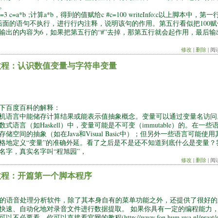
。
 b=3 c=a*b ;计算a*b，得到的值赋给c #c=100 writeInfo:c以上脚
;”后面的语句不执行，进行行内注释，说明该句的作用。第五行看似把100赋
出的内容为6，如果把第五行的“#”去掉，那第五行就会起作用，最后输出
修改
|
删除
| 阅
文教程：认识数值变量与字符串变量
下百度百科的解释：
机语言中能储存计算结果或能表示值抽象概念。变量可以通过变量名访问
式语言（如Haskell）中，变量可能是不可变（immutable）的。在一
空间的抽象（如在Java和Visual Basic中）；但另外一些语言可能
格地定义“变量”的准确外延。看了之后是不是还不知道到底什么是变量？
名字，真实名字叫“程旭园”，
修改
|
删除
| 阅
文教程：开篇第一个脚本程序
常强大的语音处理分析软件，除了其本身自有的菜单功能之外，还提供了很好
快速、自动化地对录音文件进行数据提取。 如果你具有一定的编程能力
，你可以直接看官网的教程(http://www.fon.hum.uva.nl/praat/manual