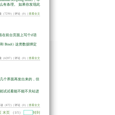
么有条理。 如果你发现此
读（7250）| 评论（0）|
查看全文
着在前台页面上写个if语
) 和 Bind() 这类数据绑定
读（6207）| 评论（0）|
查看全文
化几个界面再发出来的，但
就试试看能不能不关站进
阅读（872）| 评论（0）|
查看全文
页
末页
（
1/1
）
转到