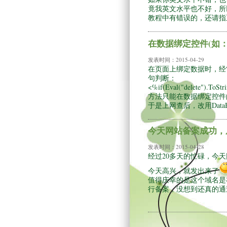
竟我英文水平也不好，所
教程中有错误的，还请指
在数据绑定控件(如：Re
发表时间：
2015-04-29
在页面上绑定数据时，经常
句判断：
<%if(Eval("delete"
方法只能在数据绑定控件
于是上网查后，改用DataBinder.E
今天网站备案成功，从
发表时间：
2015-04-28
经过20多天的忙碌，今
今天高兴，就发出来了
值得庆幸的是这个域名是
行备案，没想到还真的通