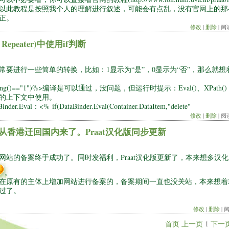
以此教程是按照我个人的理解进行叙述，可能会有点乱，没有官网上的那
正。
修改
|
删除
| 阅
peater)中使用if判断
要进行一些简单的转换，比如：1显示为“是”，0显示为“否”，那么就想
).ToString()=="1")%>编译是可以通过，没问题，但运行时提示：Eval()、XPath(
的上下文中使用。
val：<% if(DataBinder.Eval(Container.DataItem,"delete"
修改
|
删除
| 阅
香港迁回国内来了。Praat汉化版同步更新
天网站的备案终于成功了。同时发福利，Praat汉化版更新了，本来想多汉
。
在原有的主体上增加网站进行备案的，备案期间一直也没关站，本来想着
过了。
修改
|
删除
| 
首页
上一页
1
下一