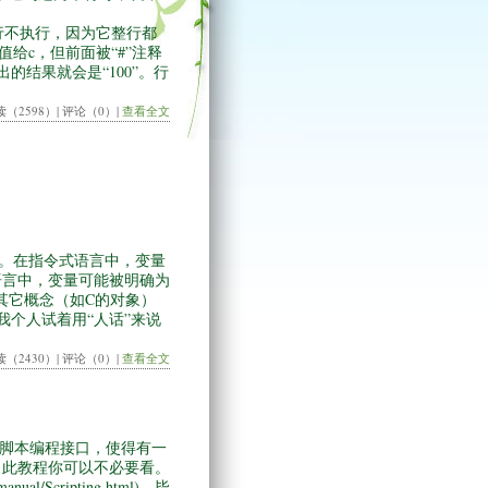
本中，第一行不执行，因为它整行都
值给c，但前面被“#”注释
的结果就会是“100”。行
读（2598）| 评论（0）|
查看全文
。在指令式语言中，变量
些语言中，变量可能被明确为
使用其它概念（如C的对象）
我个人试着用“人话”来说
读（2430）| 评论（0）|
查看全文
的脚本编程接口，使得有一
，此教程你可以不必要看。
/Scripting.html)，毕