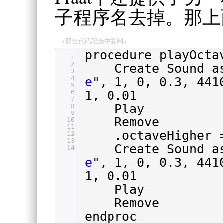
子程序名去掉。那上
↓双击代码段选中复制↓
procedure playOcta
1
2
Create Sound 
3
4
e"
, 1, 0, 0.3, 441
5
6
1, 0.01
7
Play
8
9
Remove
10
11
.octaveHigher 
12
13
Create Sound 
14
e"
, 1, 0, 0.3, 441
1, 0.01
Play
Remove
endproc