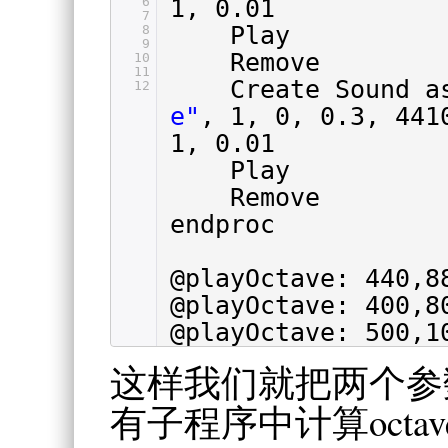
6
1, 0.01
7
Play
8
9
Remove
10
11
Create Sound 
12
e"
, 1, 0, 0.3, 441
1, 0.01
Play
Remove
endproc
@playOctave: 440,8
@playOctave: 400,8
@playOctave: 500,1
这样我们就把两个参
有子程序中计算octave