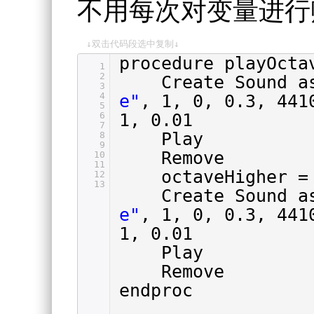
不用每次对变量进行
↓双击代码段选中复制↓
procedure playOcta
1
2
Create Sound 
3
4
e"
, 1, 0, 0.3, 441
5
6
1, 0.01
7
Play
8
9
Remove
10
11
octaveHigher =
12
13
Create Sound 
e"
, 1, 0, 0.3, 441
1, 0.01
Play
Remove
endproc