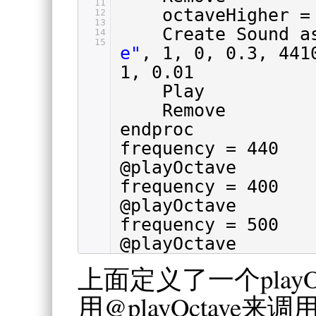
11
octaveHigher =
12
13
Create Sound 
14
15
e"
, 1, 0, 0.3, 441
1, 0.01
Play
Remove
endproc
frequency = 440
@playOctave
frequency = 400
@playOctave
frequency = 500
@playOctave
上面定义了一个play
用@playOctav