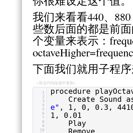
你很难设定这个值。
我们来看看440、880；
些数后面的都是前面
个变量来表示：freque
octaveHigher=frequen
下面我们就用子程序
↓双击代码段选中复制↓
procedure playOcta
1
2
Create Sound 
3
4
e"
, 1, 0, 0.3, 441
5
6
1, 0.01
7
Play
8
9
Remove
10