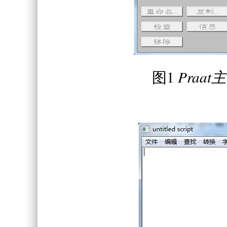
图1
Praat