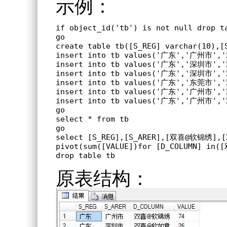
示例：
if object_id('tb') is not null drop ta
go

create table tb([S_REG] varchar(10),[
insert into tb values('广东','广州市',
insert into tb values('广东','深圳市',
insert into tb values('广东','深圳市',
insert into tb values('广东','东莞市',
insert into tb values('广东','广州市',
insert into tb values('广东','广州市',
go

select * from tb

go

select [S_REG],[S_ARER],[双喜@软锦绣]
pivot(sum([VALUE])for [D_COLUMN] 
drop table tb
原表结构：